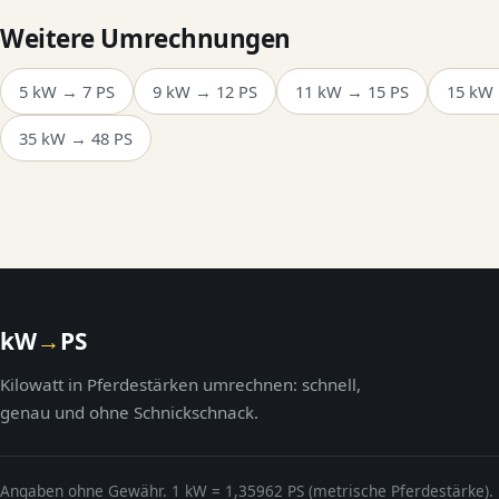
Weitere Umrechnungen
5 kW → 7 PS
9 kW → 12 PS
11 kW → 15 PS
15 kW
35 kW → 48 PS
kW
→
PS
Kilowatt in Pferdestärken umrechnen: schnell,
genau und ohne Schnickschnack.
Angaben ohne Gewähr. 1 kW = 1,35962 PS (metrische Pferdestärke).