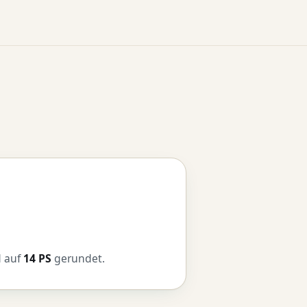
d auf
14 PS
gerundet.