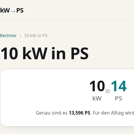
kW
→
PS
Rechner
›
10 kW in PS
10 kW in PS
10
14
=
kW
PS
Genau sind es
13,596 PS
. Für den Alltag wir