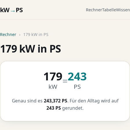
kW
→
PS
Rechner
Tabelle
Wissen
Rechner
›
179 kW in PS
179 kW in PS
179
243
=
kW
PS
Genau sind es
243,372 PS
. Für den Alltag wird auf
243 PS
gerundet.