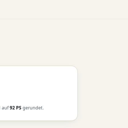
d auf
92 PS
gerundet.