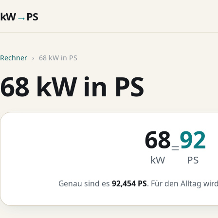
kW
→
PS
Rechner
›
68 kW in PS
68 kW in PS
68
92
=
kW
PS
Genau sind es
92,454 PS
. Für den Alltag wir