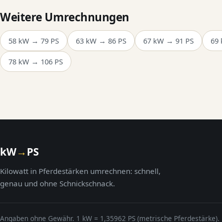
Weitere Umrechnungen
58 kW → 79 PS
63 kW → 86 PS
67 kW → 91 PS
69
78 kW → 106 PS
kW
→
PS
Kilowatt in Pferdestärken umrechnen: schnell,
genau und ohne Schnickschnack.
Angaben ohne Gewähr. 1 kW = 1,35962 PS (metrische Pferdestärke).