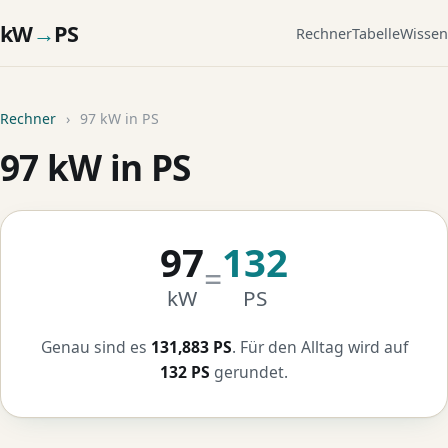
kW
→
PS
Rechner
Tabelle
Wissen
Rechner
›
97 kW in PS
97 kW in PS
97
132
=
kW
PS
Genau sind es
131,883 PS
. Für den Alltag wird auf
132 PS
gerundet.